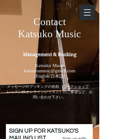
Contact
Katsuko Music
Management &
Booking
Katsuko Music
katsukomusic@gmail.com
(English/日本語)
メッセージやブッキングの依頼、
ワークショップ
、
レッスン(&オンラインレッスン）のご要望など、お
問い合わせ下さい。
SIGN UP FOR KATSUKO'S
MAILING LIST
Sign up with